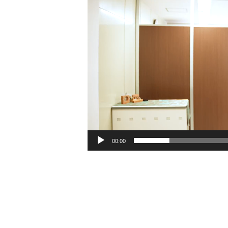
ー
ヤ
ー
00:00