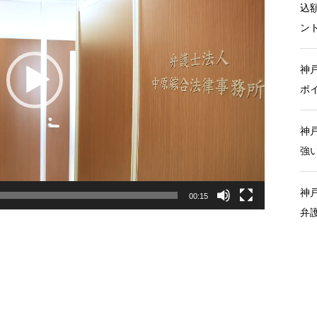
込
ン
神
ポ
神
強
神
00:15
弁