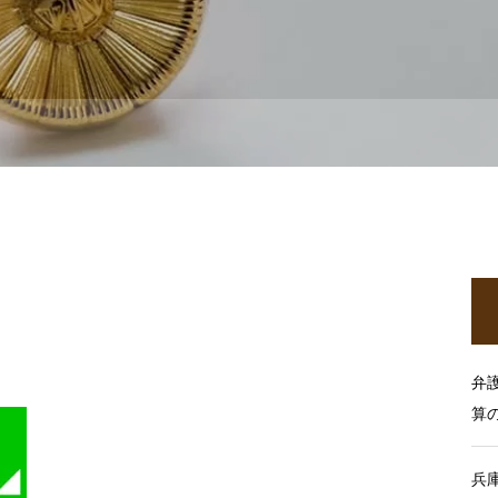
弁
算
兵