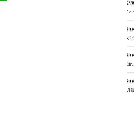
込
ン
神
ポ
神
強
神
弁